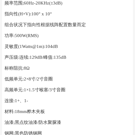
频率范围;60Hz-20KHz(±3dB)
指向性(H×V):100° x 10°
组合状况下指向性根据线阵配置数量而定
功率:500W(RMS)
灵敏度(1Watts@1m):104dB
声压级:连续:129dB/峰值:135dB
标称阻抗:8Ω
低频单元:2×8寸/2寸音圈
高频单元:1×1.5寸喉塞/3寸音圈
连接:1+、1-
材料:18mm桦木夹板
油漆;黑点纹油漆/防水聚脲漆
钢网:黑色防锈钢网