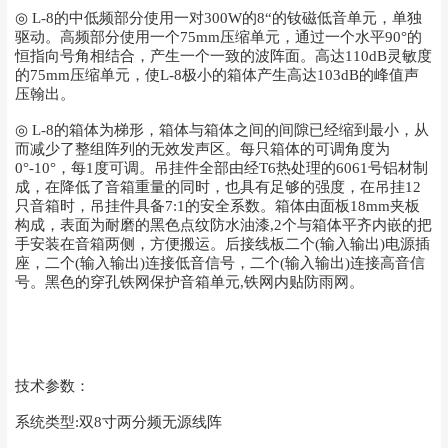
◎ L-8的中低频部分使用一对300W的8“的钕磁低音单元，单独
驱动。高频部分使用一个75mm压缩单元，通过一个水平90°的
恒指向号角相结合，产生一个一致的波阵面。高达110dB灵敏度
的75mm压缩单元，使L-8极小的箱体产生高达103dB的峰值声
压翰出。
◎ L-8的箱体为梯形，箱体与箱体之间的间隙已经缩到最小，从
而减少了整组阵列的无效发声区。每只箱体的可调角度为
0°-10°，每1度可调。吊挂件全部由经T6热处理的6061号铝材制
成，在降低了音箱重量的同时，也具有足够的强度，在吊挂12
只音箱时，吊挂件具备7:1的安全系数。箱体由面板18mm夹板
构成，表面为耐磨的黑色点纹防水油漆,2个与箱体平齐内嵌的把
手安装在音箱两侧，方便搬运。后接线板二个(输入输出)电源插
座，二个(输入输出)连接低音信号，二个(输入输出)连接高音信
号。黑色的穿孔铁网保护音箱单元,铁网内贴防雨网。
技术参数：
系统类型:双8寸两分频无源线阵