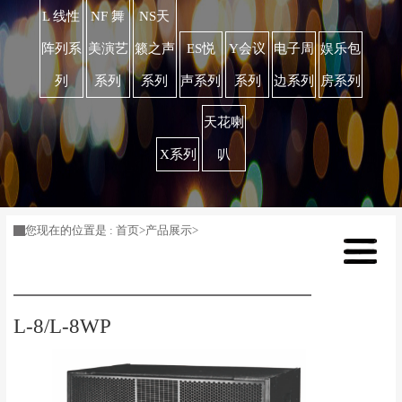
L 线性
NF 舞
NS天
阵列系
美演艺
籁之声
ES悦
Y会议
电子周
娱乐包
列
系列
系列
声系列
系列
边系列
房系列
天花喇
X系列
叭
您现在的位置是 :
首页
>
产品展示
>
L-8/L-8WP